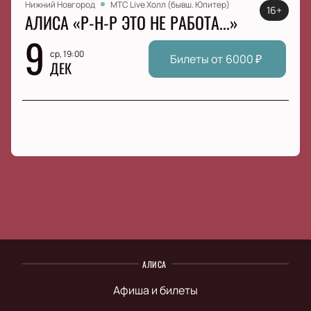
Нижний Новгород
МТС Live Холл (бывш. Юпитер)
16+
АЛИСА «Р-Н-Р ЭТО НЕ РАБОТА...»
9
ср, 19:00
Билеты от
6000
₽
ДЕК
АЛИСА
Афиша и билеты