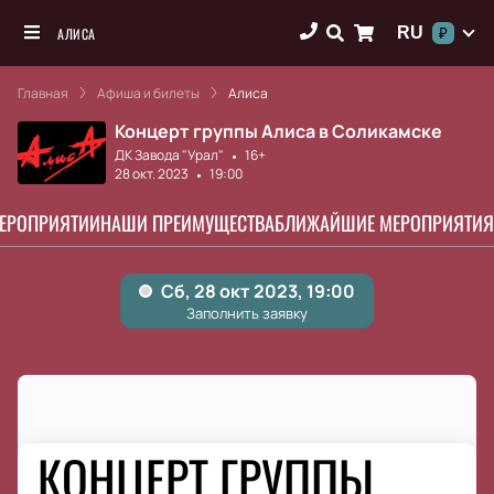
RU
АЛИСА
₽
Главная
Афиша и билеты
Алиса
Концерт группы Алиса в Соликамске
ДК Завода "Урал"
16+
28 окт. 2023
19:00
МЕРОПРИЯТИИ
НАШИ ПРЕИМУЩЕСТВА
БЛИЖАЙШИЕ МЕРОПРИЯТИЯ
КОНЦЕРТ ГРУППЫ