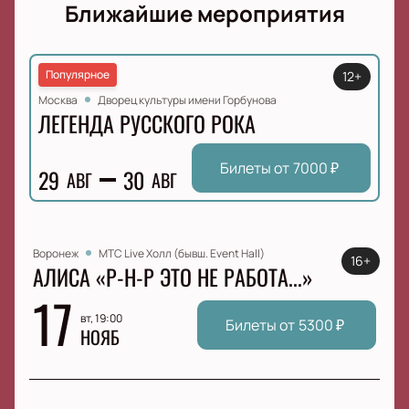
Ближайшие мероприятия
Популярное
12+
Москва
Дворец культуры имени Горбунова
ЛЕГЕНДА РУССКОГО РОКА
Билеты от
7000
₽
29
30
АВГ
АВГ
Воронеж
МТС Live Холл (бывш. Event Hall)
16+
АЛИСА «Р-Н-Р ЭТО НЕ РАБОТА...»
17
вт, 19:00
Билеты от
5300
₽
НОЯБ