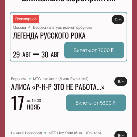
Популярное
12+
Москва
Дворец культуры имени Горбунова
ЛЕГЕНДА РУССКОГО РОКА
Билеты от
7000
₽
29
30
АВГ
АВГ
Воронеж
МТС Live Холл (бывш. Event Hall)
16+
АЛИСА «Р-Н-Р ЭТО НЕ РАБОТА...»
17
вт, 19:00
Билеты от
5300
₽
НОЯБ
Нижний Новгород
МТС Live Холл (бывш. Юпитер)
16+