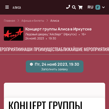
RU
АЛИСА
₽
Главная
Афиша и билеты
Алиса
Концерт группы Алиса в Иркутске
Ледовый дворец "Айсберг" (Иркутск)
16+
24 нояб. 2023
19:30
МЕРОПРИЯТИИ
НАШИ ПРЕИМУЩЕСТВА
БЛИЖАЙШИЕ МЕРОПРИЯТИЯ
КОНЦЕРТ ГРУППЫ