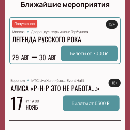
Ближайшие мероприятия
Популярное
12+
Москва
Дворец культуры имени Горбунова
ЛЕГЕНДА РУССКОГО РОКА
Билеты от
7000
₽
29
30
АВГ
АВГ
Воронеж
МТС Live Холл (бывш. Event Hall)
16+
АЛИСА «Р-Н-Р ЭТО НЕ РАБОТА...»
17
вт, 19:00
Билеты от
5300
₽
НОЯБ