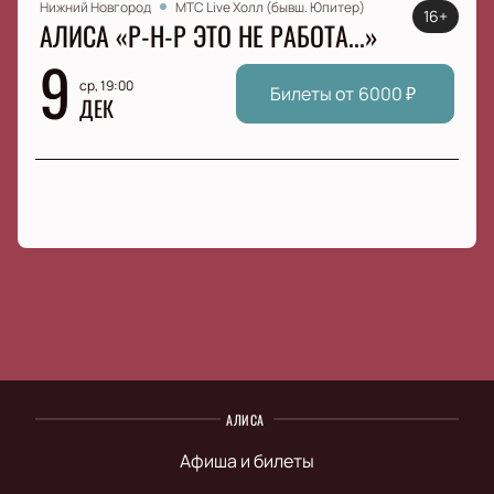
Нижний Новгород
МТС Live Холл (бывш. Юпитер)
16+
АЛИСА «Р-Н-Р ЭТО НЕ РАБОТА...»
9
ср, 19:00
Билеты от
6000
₽
ДЕК
АЛИСА
Афиша и билеты