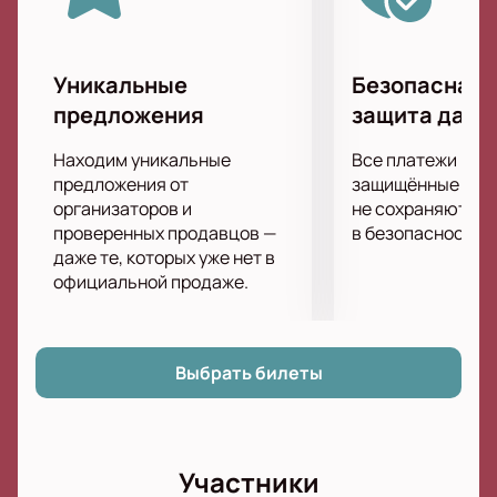
музыкальной энергии «Алисы». Присоединяйтесь к
тысячам поклонников, чтобы вместе исполнить
хиты и оторваться под мощные гитарные
Уникальные
Безопасная 
рифы. Билеты на концерт группы «Алиса» на
предложения
защита данн
Локомотив-арене уже в продаже на нашем сайте.
Находим уникальные
Все платежи про
предложения от
защищённые шлю
организаторов и
не сохраняются 
проверенных продавцов —
в безопасности.
даже те, которых уже нет в
официальной продаже.
Выбрать билеты
Участники