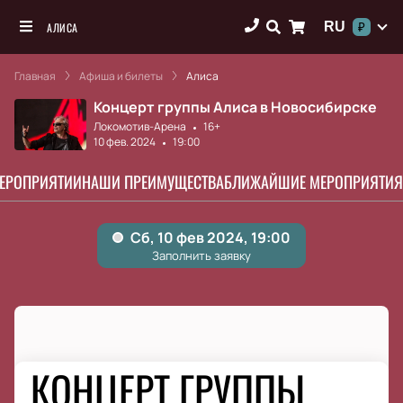
RU
АЛИСА
₽
Главная
Афиша и билеты
Алиса
Концерт группы Алиса в Новосибирске
Локомотив-Арена
16+
10 фев. 2024
19:00
МЕРОПРИЯТИИ
НАШИ ПРЕИМУЩЕСТВА
БЛИЖАЙШИЕ МЕРОПРИЯТИЯ
КОНЦЕРТ ГРУППЫ