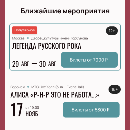
Ближайшие мероприятия
Популярное
12+
Москва
Дворец культуры имени Горбунова
ЛЕГЕНДА РУССКОГО РОКА
Билеты от
7000
₽
29
30
АВГ
АВГ
Воронеж
МТС Live Холл (бывш. Event Hall)
16+
АЛИСА «Р-Н-Р ЭТО НЕ РАБОТА...»
17
вт, 19:00
Билеты от
5300
₽
НОЯБ