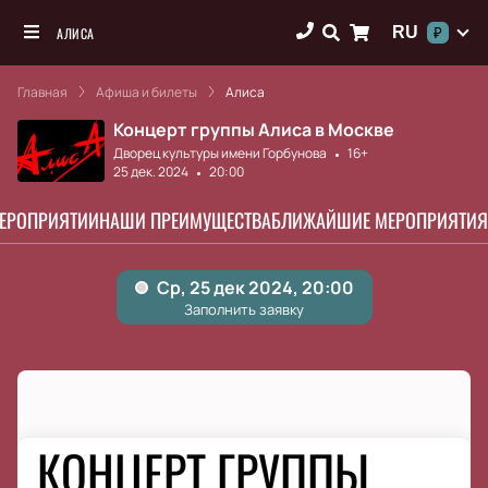
RU
АЛИСА
₽
Главная
Афиша и билеты
Алиса
Концерт группы Алиса в Москве
Дворец культуры имени Горбунова
16+
25 дек. 2024
20:00
МЕРОПРИЯТИИ
НАШИ ПРЕИМУЩЕСТВА
БЛИЖАЙШИЕ МЕРОПРИЯТИЯ
КОНЦЕРТ ГРУППЫ