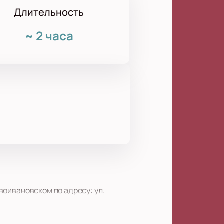
Длительность
~
2 часа
овоивановском по адресу: ул.
ощадка отлично подходит для