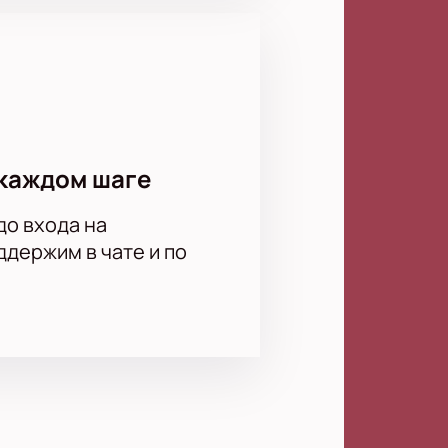
каждом шаге
до входа на
держим в чате и по