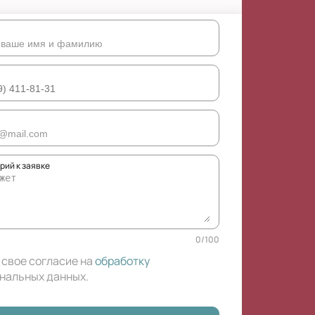
рий к заявке
0
/
100
 свое согласие на
обработку
нальных данных
.