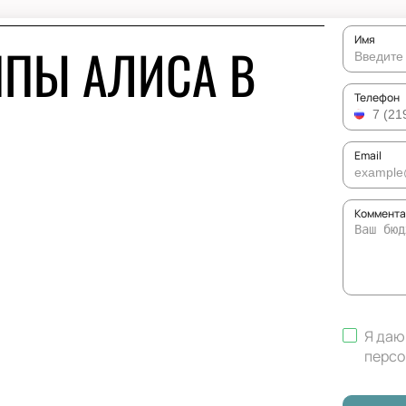
Имя
ППЫ АЛИСА В
Телефон
Email
Коммента
Я даю
персо