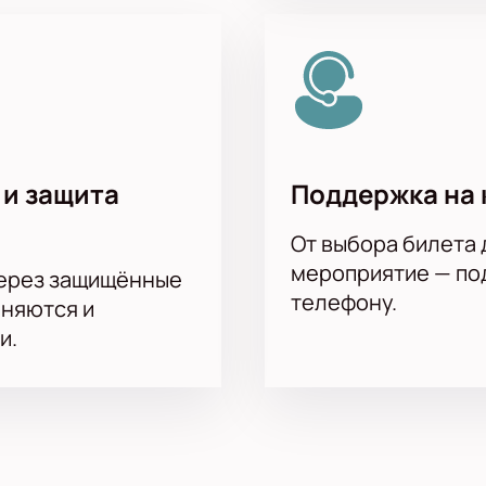
 и защита
Поддержка на 
От выбора билета 
мероприятие — под
через защищённые
телефону.
аняются и
и.