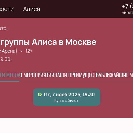
+7 
вости
Алиса
Билет
то...
 группы Алиса в Москве
e Арена)
12+
19:30
 И МЕСТА
О МЕРОПРИЯТИИ
НАШИ ПРЕИМУЩЕСТВА
БЛИЖАЙШИЕ М