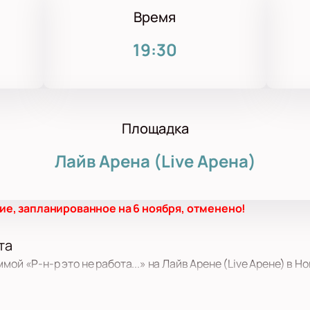
Время
19:30
Площадка
Лайв Арена (Live Арена)
е, запланированное на 6 ноября, отменено!
та
мой «Р-н-р это не работа...» на Лайв Арене (Live Арене) в Н
стречает особая атмосфера и отличное звучание, поэтому пл