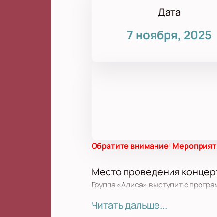
Дата
7 ноября, 2025
Обратите внимание! Мероприяти
Место проведения концер
Группа «Алиса» выступит с програм
Западная, д. 145. Здесь гостей в
Читать дальше...
больших музыкальных событий.