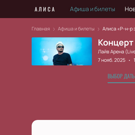
Афиша и билеты
Но
АЛИСА
Главная
Афиша и билеты
Алиса «Р-н-р э
Концерт
Лайв Арена (Liv
7 нояб. 2025
ВЫБОР ДАТЫ