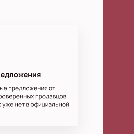
анты смешивают хард-рок, новую
ма «Р-н-р это не работа...»
реки, которые прозвучат с особой
прочувствовал энергию живого
отрудники помогут подобрать
редложения
ые предложения от
проверенных продавцов
х уже нет в официальной
ли выбрать подходящий вариант. Не