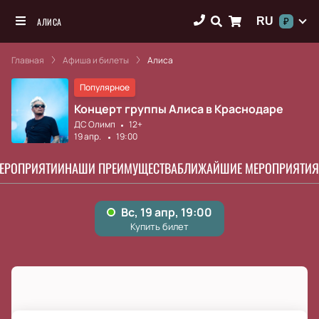
RU
АЛИСА
₽
Главная
Афиша и билеты
Алиса
Популярное
Концерт группы Алиса в Краснодаре
ДС Олимп
12+
19 апр.
19:00
МЕРОПРИЯТИИ
НАШИ ПРЕИМУЩЕСТВА
БЛИЖАЙШИЕ МЕРОПРИЯТИЯ