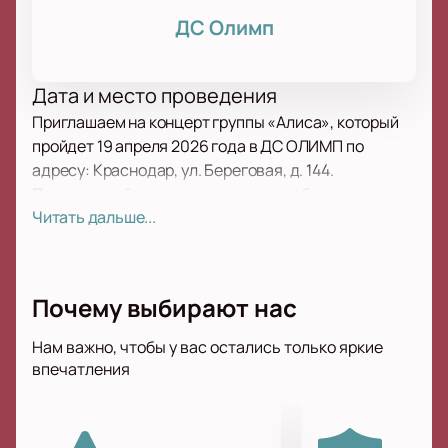
ДС Олимп
Дата и место проведения
Приглашаем на концерт группы «Алиса», который
пройдет 19 апреля 2026 года в ДС ОЛИМП по
адресу: Краснодар, ул. Береговая, д. 144.
Присоединяйтесь к этому яркому событию.
Читать дальше...
О концерте
Коллектив «Алиса» занимает особое место в
истории отечественного рока. Музыканты
Почему выбирают нас
известны насыщенными выступлениями и песнями,
которые полюбили многие поколения. С момента
Нам важно, чтобы у вас остались только яркие
впечатления
основания в 1983 году в Ленинграде группа
продолжает радовать слушателей своим стилем и
энергией. В этот вечер вы услышите свежие треки и
узнаете знакомые композиции, ставшие символом