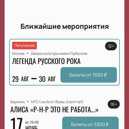
Ближайшие мероприятия
Популярное
12+
Москва
Дворец культуры имени Горбунова
ЛЕГЕНДА РУССКОГО РОКА
Билеты от
7000
₽
29
30
АВГ
АВГ
Воронеж
МТС Live Холл (бывш. Event Hall)
16+
АЛИСА «Р-Н-Р ЭТО НЕ РАБОТА...»
17
вт, 19:00
Билеты от
5300
₽
НОЯБ