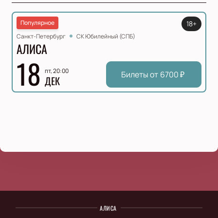
Популярное
18+
Санкт-Петербург
СК Юбилейный (СПБ)
АЛИСА
18
пт, 20:00
Билеты от
6700
₽
ДЕК
АЛИСА