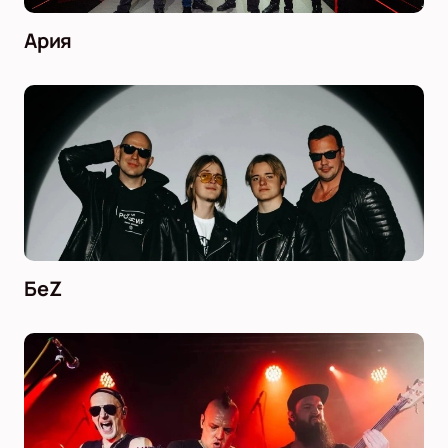
Ария
БеZ