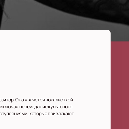
озитор. Она является вокалисткой
 включая переиздание культового
ыступлениями, которые привлекают