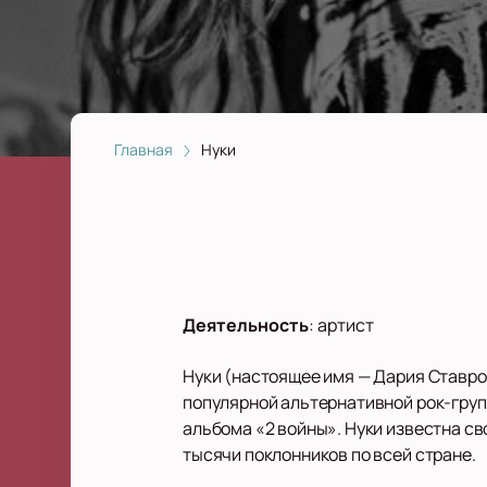
Главная
Нуки
Деятельность
:
артист
Нуки (настоящее имя — Дария Ставро
популярной альтернативной рок-груп
альбома «2 войны». Нуки известна с
тысячи поклонников по всей стране.