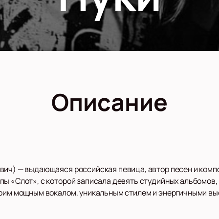
Описание
вич) — выдающаяся российская певица, автор песен и комп
пы «Слот», с которой записала девять студийных альбомов,
воим мощным вокалом, уникальным стилем и энергичными в