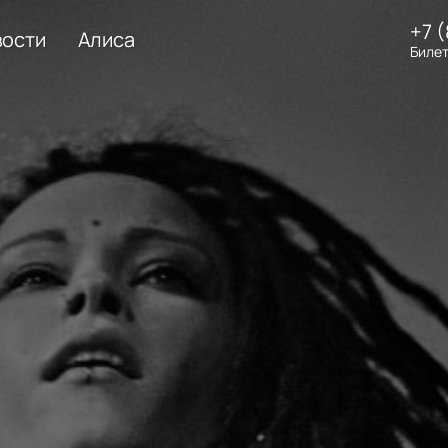
+7 
вости
Алиса
Билет