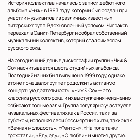
История коллектива началась с записи дебютного
альбома «Чиж» в 1993 году, который был создан при
участии музыкантов из различных известных
питерских групп. Вдохновленный успехом, Чиграков
переехал в Санкт-Петербург и собрал собственный
музыкальный коллектив, который стал символом
русского рока.
На сегодняшний день в дискографии группы «Чиж &
Co» насчитывается шесть студийных альбомов.
Последний из них был выпущен в 1999 году, однако
это не помешало группе продолжить активную
концертную деятельность. «Чиж & Co» — это
классика русского рока, и их выступления неизменно
собирают полные залы. Группа регулярно участвует в
музыкальных фестивалях как в России, так и за
рубежом, исполняя свои бессмертные хиты, такие как
«Вечная молодость», «Фантом», «На поле танки
грохотали», «Еду, еду», «О любви» и многие другие.