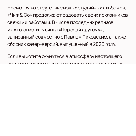
Несмотря на отсутствие новых студийных альбомов,
«Чиж & Co» продолжают радовать своих поклонников
свежими работами. В числе последних релизов
можно отметить сингл «Передай другому»,
записанный совместно с Павлом Пиковским, а также
сборник кавер-версий, выпущенный в 2020 году.
Если вы хотите окунуться в атмосферу настоящего
русского рока и насладиться живым выступлением
группы «Чиж & Co»,
купить билеты
на нашем сайте
можно легко и быстро. Все актуальное расписание
концертов и афишу вы также найдете у нас. Не
упустите шанс увидеть легендарную группу вживую и
стать частью их музыкальной истории.