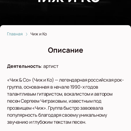
Главная
Чиж и Ко
Описание
Деятельность
:
артист
«Чиж & Co» (Чиж и Ко) — легендарная российская рок-
группа, основанная в начале 1990-х годов
талантливым гитаристом, вокалистом и автором
песен Сергеем Чиграковым, известным под
прозвищем «Чиж». Группа быстро завоевала
популярность благодаря своему уникальному
звучанию и глубоким текстам песен.