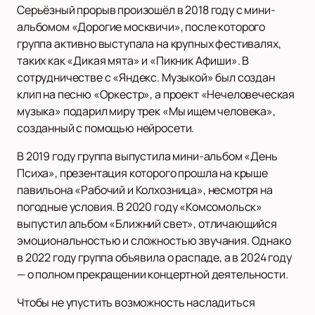
Серьёзный прорыв произошёл в 2018 году с мини-
альбомом «Дорогие москвичи», после которого
группа активно выступала на крупных фестивалях,
таких как «Дикая мята» и «Пикник Афиши». В
сотрудничестве с «Яндекс. Музыкой» был создан
клип на песню «Оркестр», а проект «Нечеловеческая
музыка» подарил миру трек «Мы ищем человека»,
созданный с помощью нейросети.
В 2019 году группа выпустила мини-альбом «День
Психа», презентация которого прошла на крыше
павильона «Рабочий и Колхозница», несмотря на
погодные условия. В 2020 году «Комсомольск»
выпустил альбом «Ближний свет», отличающийся
эмоциональностью и сложностью звучания. Однако
в 2022 году группа объявила о распаде, а в 2024 году
— о полном прекращении концертной деятельности.
Чтобы не упустить возможность насладиться