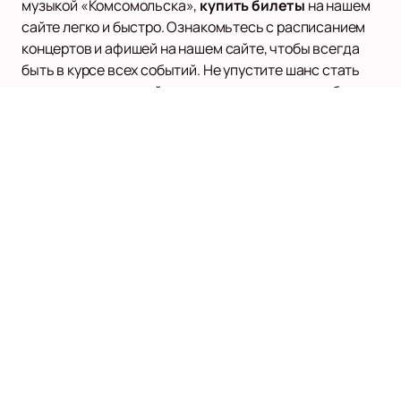
музыкой «Комсомольска»,
купить билеты
на нашем
сайте легко и быстро. Ознакомьтесь с расписанием
концертов и афишей на нашем сайте, чтобы всегда
быть в курсе всех событий. Не упустите шанс стать
частью музыкальной истории и открыть для себя
уникальный мир инди-музыки вместе с группой
«Комсомольск».
АЛИСА
Афиша и билеты
Новости