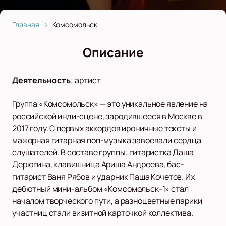
Главная
Комсомольск
Описание
Деятельность
:
артист
Группа «Комсомольск» — это уникальное явление на
российской инди-сцене, зародившееся в Москве в
2017 году. С первых аккордов ироничные тексты и
мажорная гитарная поп-музыка завоевали сердца
слушателей. В составе группы: гитаристка Даша
Дерюгина, клавишница Ариша Андреева, бас-
гитарист Ваня Рябов и ударник Паша Кочетов. Их
дебютный мини-альбом «Комсомольск-1» стал
началом творческого пути, а разноцветные парики
участниц стали визитной карточкой коллектива.