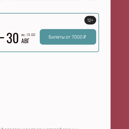
12+
30
вс, 13:00
Билеты от
7000
₽
АВГ