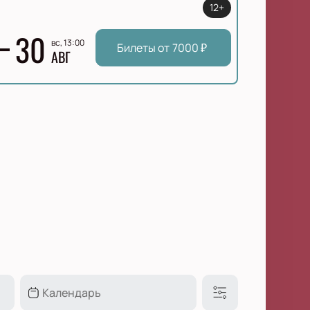
12+
30
вс, 13:00
Билеты от
7000
₽
АВГ