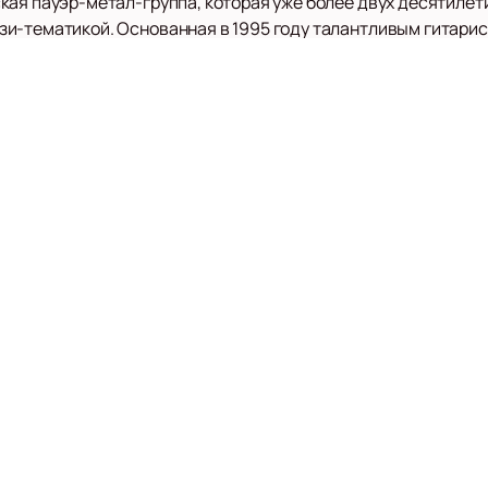
кая пауэр-метал-группа, которая уже более двух десятиле
зи-тематикой. Основанная в 1995 году талантливым гитари
годаря своим впечатляющим музыкальным проектам. Наиболе
рукописи» в 2004 году, которая погружает слушателей в за
м таких легендарных коллективов, как Блайнд Гардиан (Bli
ен (Iron Maiden). Лирика группы вдохновлена произведения
мен, Майкл Муркок и Джон Р. Р. Толкин. Это делает каждую 
твием в мир магии и приключений.
тупала на крупнейших рок-фестивалях России, таких как «
 музыкальной премии «Чартова дюжина» в номинации «Групп
ы можете
купить билеты
на нашем сайте легко и быстро. Оз
айшие выступления.
ьше о группе «Эпидемия», их творчестве и запланированных 
ной из самых ярких пауэр-метал-групп России.