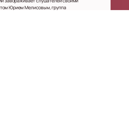
тий завораживает слушателей своими
стом Юрием Мелисовым, группа
е известным из них стала серия
хватывающий мир высокого фэнтези.
nd Guardian), Хеллоуин (Helloween),
ми известных писателей фэнтези,
композицию не просто музыкальным
Крылья» и «Нашествие», и заслуженно
а». Если вы хотите стать частью
накомьтесь с расписанием концертов
концертах. Погрузитесь в мир