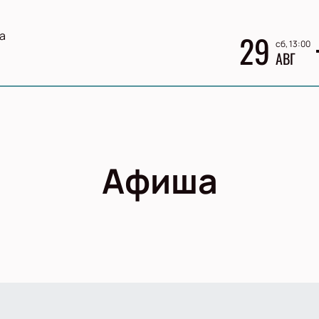
а
29
сб, 13:00
АВГ
Афиша