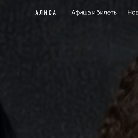
Афиша и билеты
Но
АЛИСА