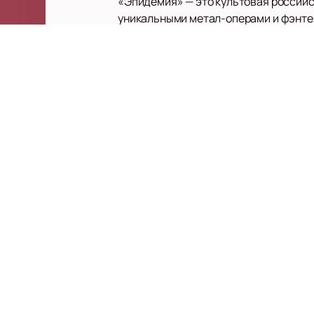
«Эпидемия» — это культовая российс
уникальными метал-операми и фэнте
быстро завоевала популярность бла
метал-опер, начатая с «Эльфийской 
Музыка «Эпидемии» пропитана влияние
Гамма Рэй (Gamma Ray) и Айрон Мейд
таких как Маргарет Уэйс, Трейси Хик
произведением, а настоящим путешес
Группа «Эпидемия» неоднократно выс
получила признание на национальной
этого музыкального приключения, в
и афишей, чтобы не пропустить ближ
Посетите наш сайт, чтобы узнать бол
фэнтези и мощного звука вместе с од