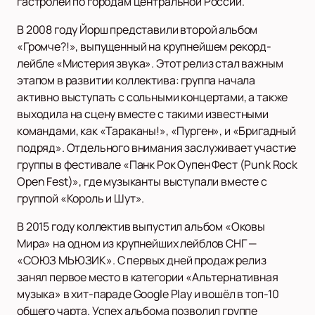
гастролей по городам центральной России.
В 2008 году Йорш представили второй альбом
«Громче?!», выпущенный на крупнейшем рекорд-
лейбле «Мистерия звука». Этот релиз стал важным
этапом в развитии коллектива: группа начала
активно выступать с сольными концертами, а также
выходила на сцену вместе с такими известными
командами, как «Тараканы!», «Пурген», и «Бригадный
подряд». Отдельного внимания заслуживает участие
группы в фестивале «Панк Рок Оупен Фест (Punk Rock
Open Fest)», где музыканты выступали вместе с
группой «Король и Шут».
В 2015 году коллектив выпустил альбом «Оковы
Мира» на одном из крупнейших лейблов СНГ —
«СОЮЗ МЬЮЗИК». С первых дней продаж релиз
занял первое место в категории «Альтернативная
музыка» в хит-параде Google Play и вошёл в топ-10
общего чарта. Успех альбома позволил группе