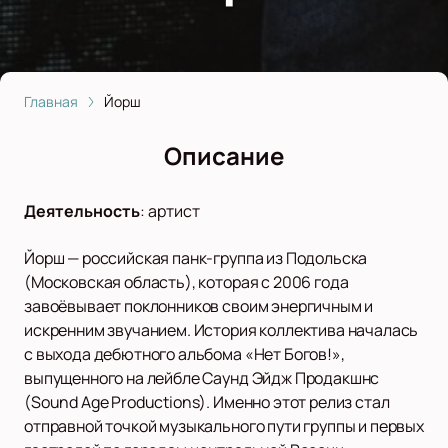
Главная
Йорш
Описание
Деятельность
:
артист
Йорш — российская панк-группа из Подольска
(Московская область), которая с 2006 года
завоёвывает поклонников своим энергичным и
искренним звучанием. История коллектива началась
с выхода дебютного альбома «Нет Богов!»,
выпущенного на лейбле Саунд Эйдж Продакшнс
(Sound Age Productions). Именно этот релиз стал
отправной точкой музыкального пути группы и первых