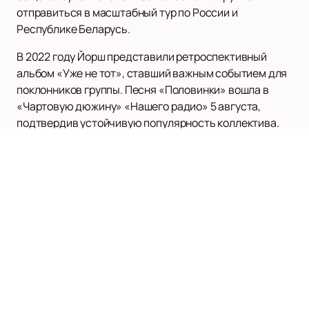
отправиться в масштабный тур по России и
Республике Беларусь.
В 2022 году Йорш представили ретроспективный
альбом «Уже не тот», ставший важным событием для
поклонников группы. Песня «Половинки» вошла в
«Чартовую дюжину» «Нашего радио» 5 августа,
подтвердив устойчивую популярность коллектива.
На нашем сайте вы можете легко и быстро
купить
билеты
на концерты группы Йорш. Не упустите
возможность стать частью этого музыкального
события!