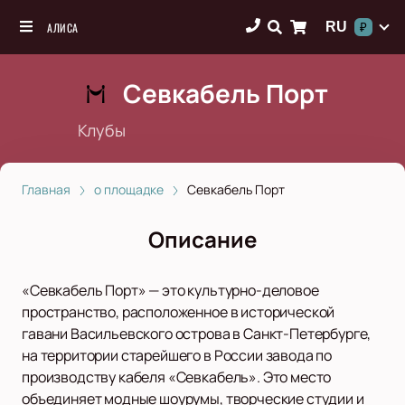
RU
АЛИСА
₽
Севкабель Порт
Клубы
Главная
о площадке
Севкабель Порт
Описание
«Севкабель Порт» — это культурно-деловое
пространство, расположенное в исторической
гавани Васильевского острова в Санкт-Петербурге,
на территории старейшего в России завода по
производству кабеля «Севкабель». Это место
объединяет модные шоурумы, творческие студии и