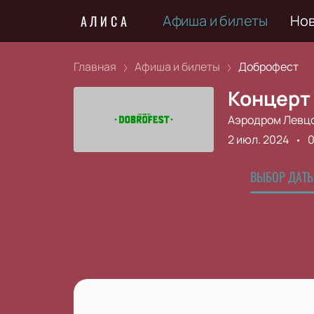
Афиша и билеты
Но
АЛИСА
Главная
Афиша и билеты
Доброфест
Концерт
Аэродром Левц
2 июл. 2024
0
ВЫБОР ДАТЫ