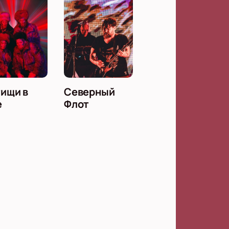
ищи в
Северный
е
Флот