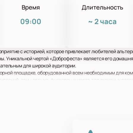
Время
Длительность
09:00
~
2 часа
оприятие с историей, которое привлекает любителей альтер
аны. Уникальной чертой «Доброфеста» является его домашн
екательным для широкой аудитории.
орной площадке, оборудованной всем необходимым для ко
уплений, зоны отдыха, фудкорты и места для активных раз
овременно участвовать в различных активностях, что дела
ого уникального события.
Купить билеты
на нашем сайте мо
ивале «Доброфест». Насладитесь атмосферой, музыкой и о