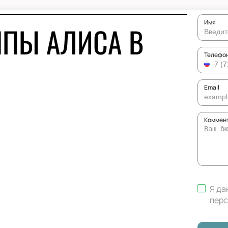
Имя
ППЫ АЛИСА В
Телефо
Email
Коммент
Я да
перс