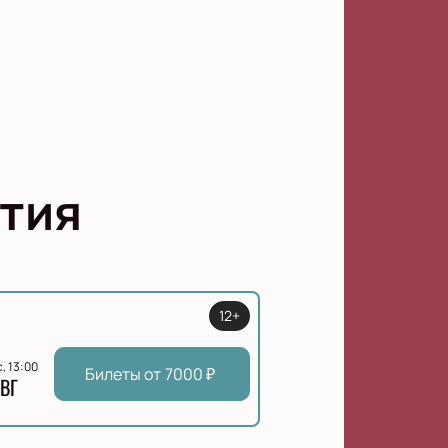
тия
12+
с, 13:00
Билеты от
7000
₽
ВГ