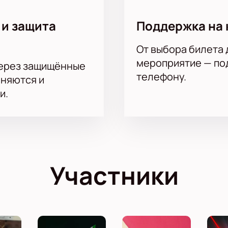
 и защита
Поддержка на 
От выбора билета 
мероприятие — под
через защищённые
телефону.
аняются и
и.
Участники