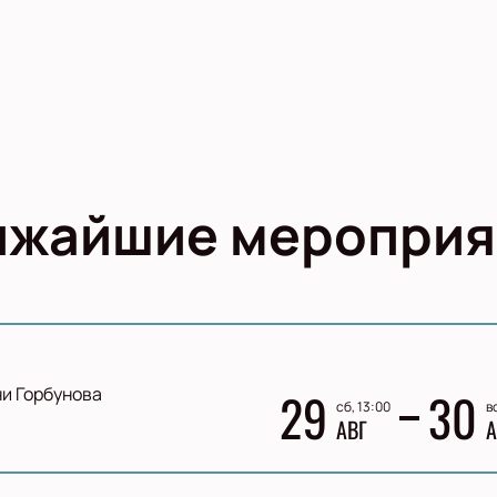
ижайшие мероприя
и Горбунова
29
30
сб, 13:00
в
АВГ
А