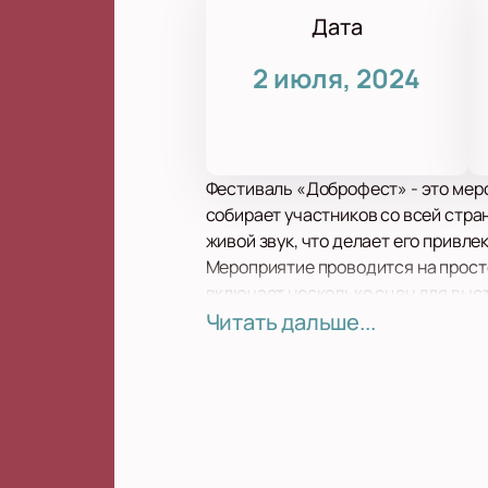
Дата
2 июля, 2024
Фестиваль «Доброфест» - это мер
собирает участников со всей стр
живой звук, что делает его привл
Мероприятие проводится на прост
включает несколько сцен для выст
могут наслаждаться музыкой и одн
Читать дальше...
насыщенным и интересным.
Не упустите шанс стать частью эт
планировать свое участие в фест
этом масштабном мероприятии.