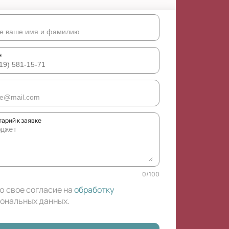
н
арий к заявке
0
/
100
ю свое согласие на
обработку
ональных данных
.