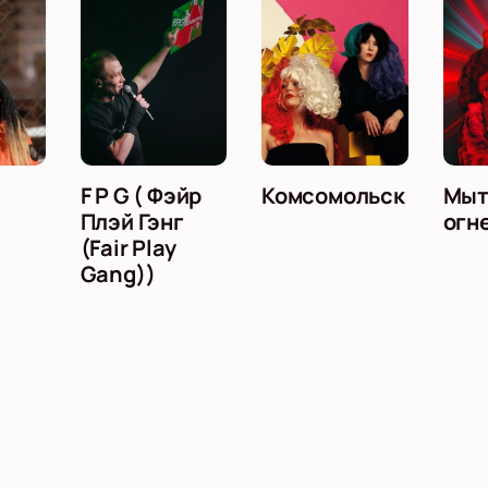
F P G ( Фэйр
Комсомольск
Мыт
Плэй Гэнг
огн
(Fair Play
Gang))