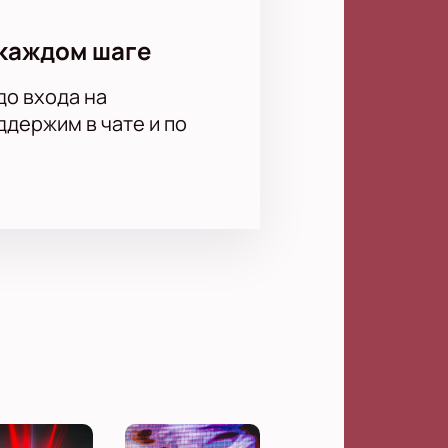
каждом шаге
до входа на
держим в чате и по